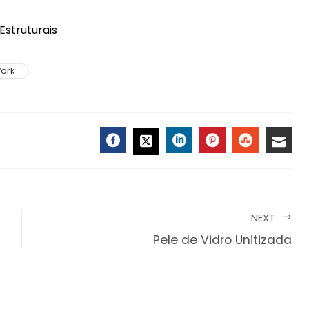
Estruturais
ork
FACEBOOK
LINKEDIN
PINTEREST
STUMBLE
EMAI
TWITTER
NEXT
Pele de Vidro Unitizada