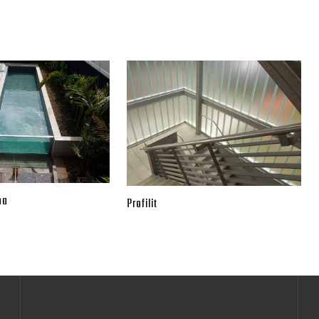
na
Profilit