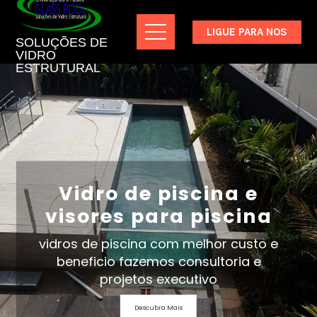
LIGUE PARA NOS
SOLUÇÕES DE
VIDRO
ESTRUTURAL
Vidros estruturais e
fachadas Spider
Glass
Somos especialista em fachadas de
vidros estruturais, pele de vidro,
esquadrias, coberturas, pisos de
vidros elevados em geral