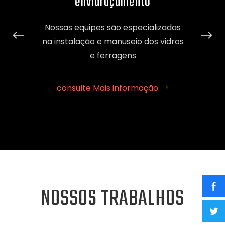
envidraçamento
Traba
marca
ltoria e
Nossas equipes são especializadas
perfis 
enheiros
na instalação e manuseio dos vidros
 atender
e ferragens
consulte Mais informação
ção
NOSSOS TRABALHOS