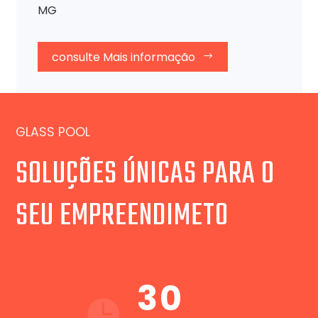
MG
consulte Mais informação
GLASS POOL
SOLUÇÕES ÚNICAS PARA O
SEU EMPREENDIMETO
3
0