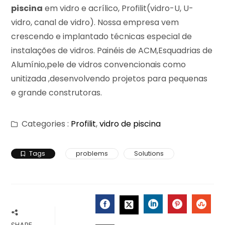
piscina
em vidro e acrílico, Profilit(vidro-U, U-
vidro, canal de vidro). Nossa empresa vem
crescendo e implantado técnicas especial de
instalações de vidros. Painéis de ACM,Esquadrias de
Alumínio,pele de vidros convencionais como
unitizada ,desenvolvendo projetos para pequenas
e grande construtoras.
Categories :
Profilit
,
vidro de piscina
Tags
problems
Solutions
FACEBOOK
LINKEDIN
PINTERES
STU
TWITTER
SHARE